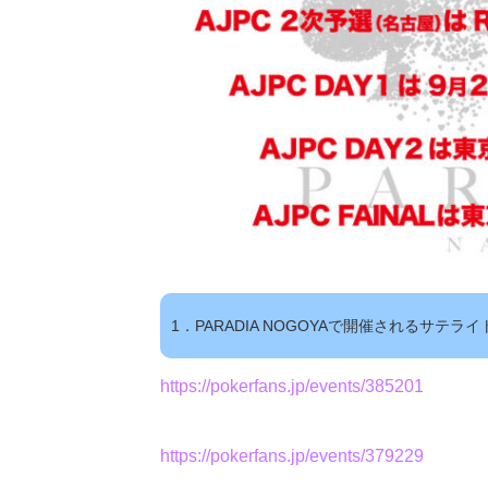
1．PARADIA NOGOYAで開催されるサテ
https://pokerfans.jp/events/385201
https://pokerfans.jp/events/379229